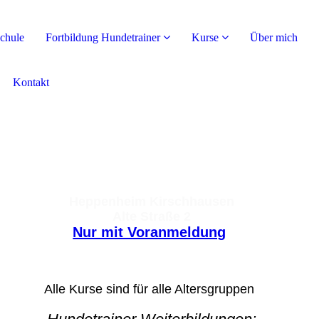
chule
Fortbildung Hundetrainer
Kurse
Über mich
Kontakt
Hundephysiotherapie und
Hundeschule
Frauke Schumacher
Heppenheim Kirschhausen
Alte Straße 2
Nur mit Voranmeldung
Alle Kurse sind für alle Altersgruppen