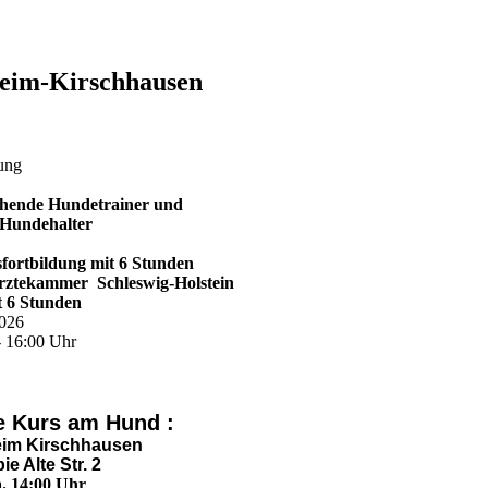
heim-Kirschhausen
dung
ehende Hundetrainer und
 Hundehalter
fortbildung mit 6 Stunden
ärztekammer Schleswig-Holstein
t 6 Stunden
2026
- 16:00 Uhr
€
fe Kurs am Hund :
eim Kirschhausen
e Alte Str. 2
a. 14:00 Uhr