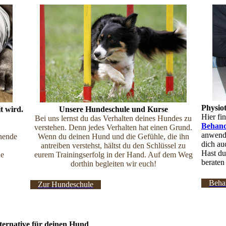
Physio
Unsere Hundeschule und Kurse
t wird.
Hier fi
Bei uns lernst du das Verhalten deines Hundes zu
Behan
verstehen. Denn jedes Verhalten hat einen Grund.
anwende
Wenn du deinen Hund und die Gefühle, die ihn
nende
dich au
antreiben verstehst, hältst du den Schlüssel zu
Hast du
eurem Trainingserfolg in der Hand. Auf dem Weg
ne
beraten
dorthin begleiten wir euch!
Beha
Zur Hundeschule
ternative für deinen Hund