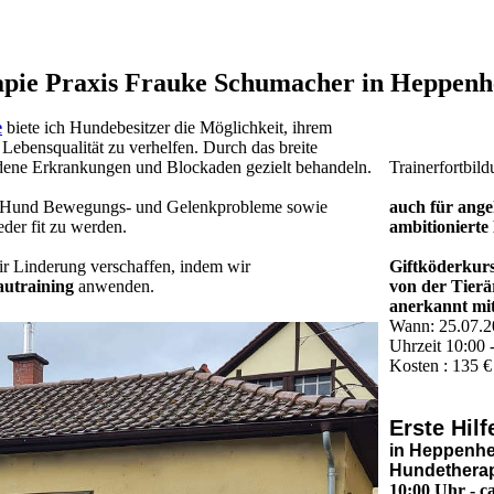
pie Praxis Frauke Schumacher in Heppen
e
biete ich Hundebesitzer die Möglichkeit, ihrem
Lebensqualität zu verhelfen. Durch das breite
dene Erkrankungen und Blockaden gezielt behandeln.
Trainerfortbil
m Hund Bewegungs- und Gelenkprobleme sowie
auch für ang
der fit zu werden.
ambitionierte
r Linderung verschaffen, indem wir
Giftköderkurs
utraining
anwenden.
von der Tier
anerkannt mi
Wann: 25.07.
Uhrzeit 10:00 
Kosten : 135 
Erste Hil
in Heppenh
Hundetherapi
10:00 Uhr - c