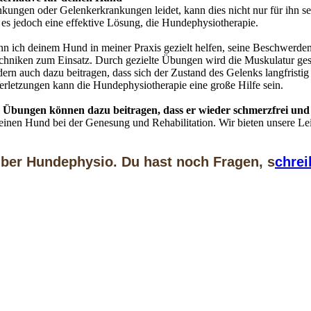
gen oder Gelenkerkrankungen leidet, kann dies nicht nur für ihn selbs
 es jedoch eine effektive Lösung, die Hundephysiotherapie.
n ich deinem Hund in meiner Praxis gezielt helfen, seine Beschwerden
niken zum Einsatz. Durch gezielte Übungen wird die Muskulatur gestä
ern auch dazu beitragen, dass sich der Zustand des Gelenks langfristig
letzungen kann die Hundephysiotherapie eine große Hilfe sein.
 Übungen können dazu beitragen, dass er wieder schmerzfrei und
einen Hund bei der Genesung und Rehabilitation. Wir bieten unsere Le
über Hundephysio. Du hast noch Fragen, s
chrei